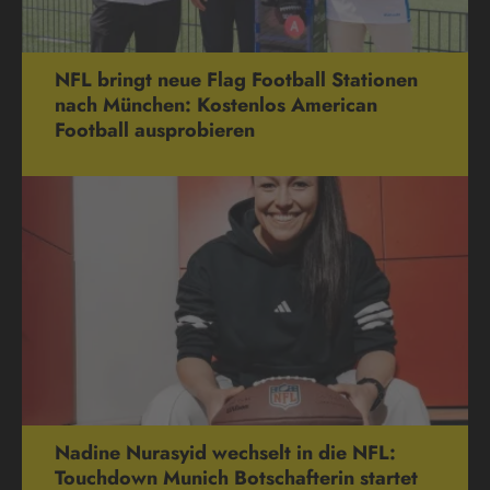
NFL bringt neue Flag Football Stationen
nach München: Kostenlos American
Football ausprobieren
Nadine Nurasyid wechselt in die NFL:
Touchdown Munich Botschafterin startet